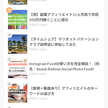
3
【祝】副業アフィリエイト11ヵ月目で月収
300万円稼ぐことに成功
36852 views
4
【タイムシェア】マリオット バケーション
クラブ説明会に参加してみた
34062 views
5
Instagram Feedの使い方を完全解説！（別
名：Smash Balloon Social Photo Feed）
27481 views
6
【実例＋動画あり】アフィリエイトのキー
ワードの選び方
26453 views