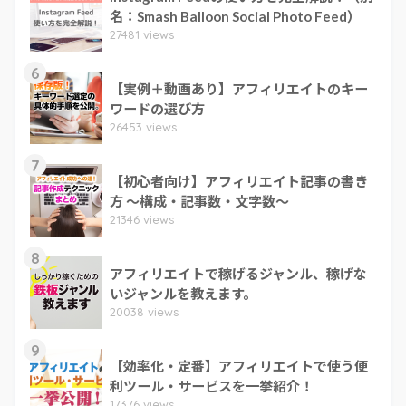
名：Smash Balloon Social Photo Feed）
27481 views
6
【実例＋動画あり】アフィリエイトのキー
ワードの選び方
26453 views
7
【初心者向け】アフィリエイト記事の書き
方 ～構成・記事数・文字数～
21346 views
8
アフィリエイトで稼げるジャンル、稼げな
いジャンルを教えます。
20038 views
9
【効率化・定番】アフィリエイトで使う便
利ツール・サービスを一挙紹介！
17376 views