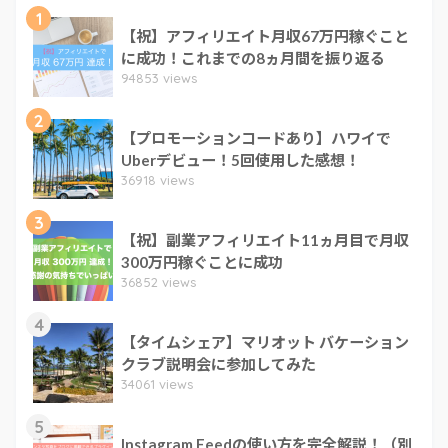
1
【祝】アフィリエイト月収67万円稼ぐこと
に成功！これまでの8ヵ月間を振り返る
94853 views
2
【プロモーションコードあり】ハワイで
Uberデビュー！5回使用した感想！
36918 views
3
【祝】副業アフィリエイト11ヵ月目で月収
300万円稼ぐことに成功
36852 views
4
【タイムシェア】マリオット バケーション
クラブ説明会に参加してみた
34061 views
5
Instagram Feedの使い方を完全解説！（別