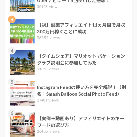
Uberデビュー！5回使用した感想！
36918 views
3
【祝】副業アフィリエイト11ヵ月目で月収
300万円稼ぐことに成功
36852 views
4
【タイムシェア】マリオット バケーション
クラブ説明会に参加してみた
34061 views
5
Instagram Feedの使い方を完全解説！（別
名：Smash Balloon Social Photo Feed）
27481 views
6
【実例＋動画あり】アフィリエイトのキー
ワードの選び方
26453 views