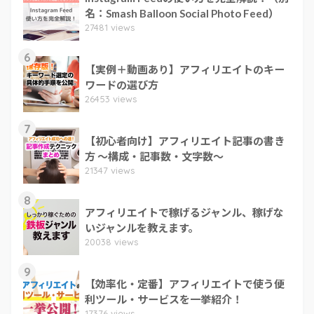
名：Smash Balloon Social Photo Feed）
27481 views
6
【実例＋動画あり】アフィリエイトのキー
ワードの選び方
26453 views
7
【初心者向け】アフィリエイト記事の書き
方 ～構成・記事数・文字数～
21347 views
8
アフィリエイトで稼げるジャンル、稼げな
いジャンルを教えます。
20038 views
9
【効率化・定番】アフィリエイトで使う便
利ツール・サービスを一挙紹介！
17376 views