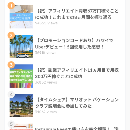
1
【祝】アフィリエイト月収67万円稼ぐこと
に成功！これまでの8ヵ月間を振り返る
94855 views
2
【プロモーションコードあり】ハワイで
Uberデビュー！5回使用した感想！
36918 views
3
【祝】副業アフィリエイト11ヵ月目で月収
300万円稼ぐことに成功
36852 views
4
【タイムシェア】マリオット バケーション
クラブ説明会に参加してみた
34062 views
5
Instagram Feedの使い方を完全解説！（別