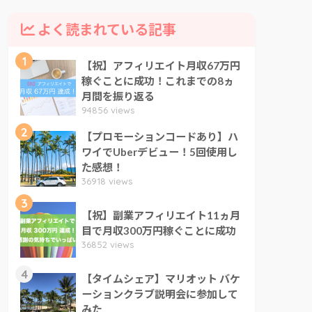
よく読まれている記事
1
【祝】アフィリエイト月収67万円
稼ぐことに成功！これまでの8ヵ
月間を振り返る
94856 views
2
【プロモーションコードあり】ハ
ワイでUberデビュー！5回使用し
た感想！
36918 views
3
【祝】副業アフィリエイト11ヵ月
目で月収300万円稼ぐことに成功
36852 views
4
【タイムシェア】マリオット バケ
ーションクラブ説明会に参加して
みた