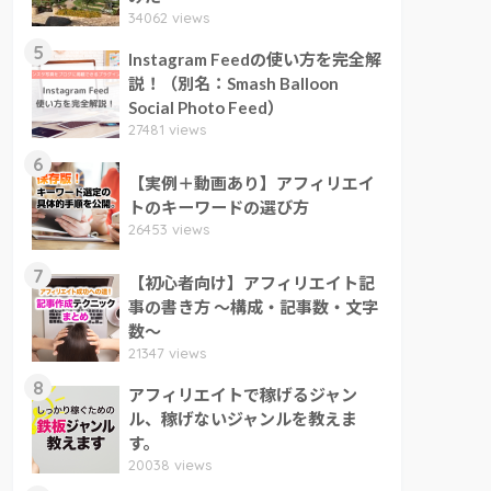
34062 views
5
Instagram Feedの使い方を完全解
説！（別名：Smash Balloon
Social Photo Feed）
27481 views
6
【実例＋動画あり】アフィリエイ
トのキーワードの選び方
26453 views
7
【初心者向け】アフィリエイト記
事の書き方 ～構成・記事数・文字
数～
21347 views
8
アフィリエイトで稼げるジャン
ル、稼げないジャンルを教えま
す。
20038 views