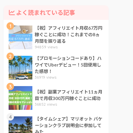
よく読まれている記事
1
【祝】アフィリエイト月収67万円
稼ぐことに成功！これまでの8ヵ
月間を振り返る
94859 views
2
【プロモーションコードあり】ハ
ワイでUberデビュー！5回使用し
た感想！
36919 views
3
【祝】副業アフィリエイト11ヵ月
目で月収300万円稼ぐことに成功
36852 views
4
【タイムシェア】マリオット バケ
ーションクラブ説明会に参加して
みた