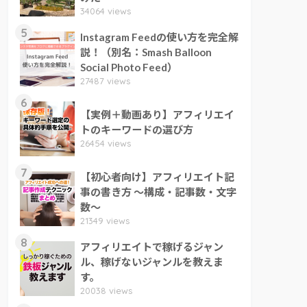
34064 views
5
Instagram Feedの使い方を完全解
説！（別名：Smash Balloon
Social Photo Feed）
27487 views
6
【実例＋動画あり】アフィリエイ
トのキーワードの選び方
26454 views
7
【初心者向け】アフィリエイト記
事の書き方 ～構成・記事数・文字
数～
21349 views
8
アフィリエイトで稼げるジャン
ル、稼げないジャンルを教えま
す。
20038 views