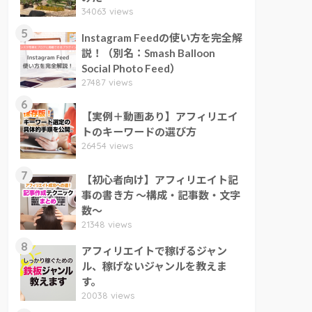
34063 views
5
Instagram Feedの使い方を完全解
説！（別名：Smash Balloon
Social Photo Feed）
27487 views
6
【実例＋動画あり】アフィリエイ
トのキーワードの選び方
26454 views
7
【初心者向け】アフィリエイト記
事の書き方 ～構成・記事数・文字
数～
21348 views
8
アフィリエイトで稼げるジャン
ル、稼げないジャンルを教えま
す。
20038 views