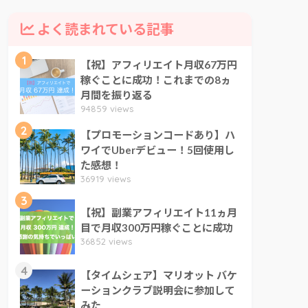
よく読まれている記事
1
【祝】アフィリエイト月収67万円
稼ぐことに成功！これまでの8ヵ
月間を振り返る
94859 views
2
【プロモーションコードあり】ハ
ワイでUberデビュー！5回使用し
た感想！
36919 views
3
【祝】副業アフィリエイト11ヵ月
目で月収300万円稼ぐことに成功
36852 views
4
【タイムシェア】マリオット バケ
ーションクラブ説明会に参加して
みた